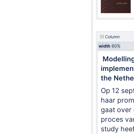
Column
width
60%
Modelling
implement
the Nethe
Op 12 sep
haar prom
gaat over 
proces van
study heef