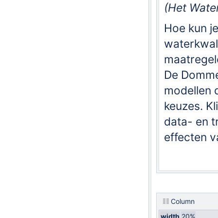
(Het Wate
Hoe kun j
waterkwali
maatregel
De Dommel
modellen d
keuzes. Kl
data- en 
effecten 
Column
width
20%