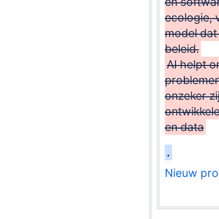
en softwar
ecologie, 
model dat 
beleid.
AI helpt o
problemen
onzeker zi
ontwikkel
en data
.
Nieuw pro