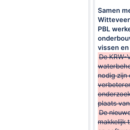
Samen met
Witteveen
PBL werke
onderbouw
vissen en
De KRW-Ve
waterbehe
nodig zijn
verbeteren
onderzoeke
plaats van
De nieuwe
makkelijk 