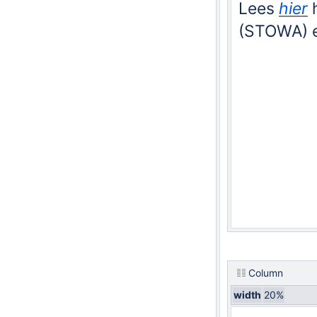
Lees
hier
h
(STOWA) e
Column
width
20%