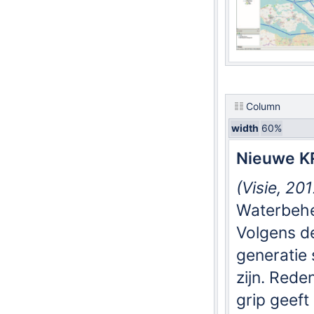
Column
width
60%
Nieuwe KR
(Visie, 201
Waterbehe
Volgens d
generatie
zijn. Rede
grip geef