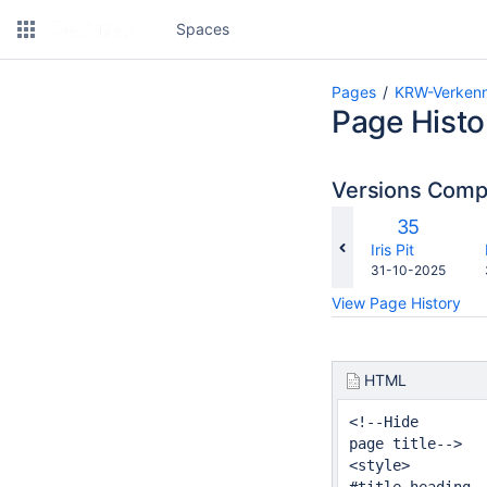
Spaces
Pages
KRW-Verken
Page Histo
Versions Com
co
Old
35
wi
Version
changes.mady.b
Iris Pit
Saved
31-10-2025
on
View Page History
HTML
<!--Hide

page title-->

<style>
