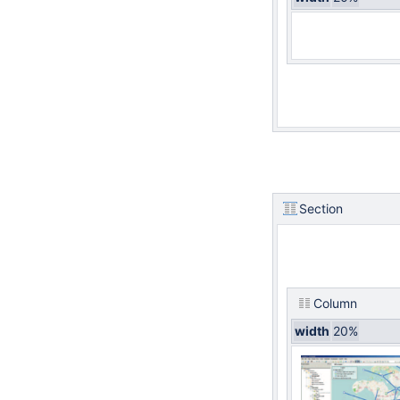
Section
Column
width
20%