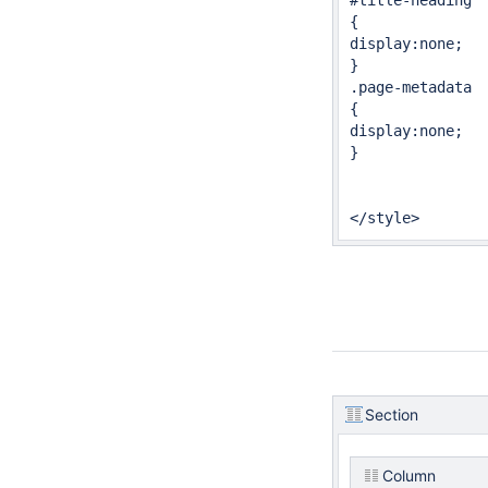
#title-heading

{ 

display:none;

}

.page-metadata

{

display:none;

}

</style>
Section
Column