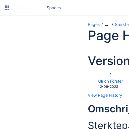
Spaces
Pages
Sterkte
…
Page H
Versio
Old
1
Version
changes.mady.b
Ulrich Förster
Saved
12-09-2023
on
View Page History
Omschrij
Sterktep