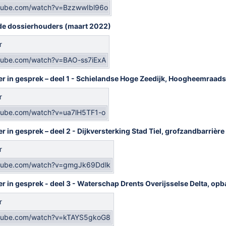
utube.com/watch?v=BzzwwIbl96o
de dossierhouders (maart 2022)
r
tube.com/watch?v=BAO-ss7iExA
ler in gesprek – deel 1 - Schielandse Hoge Zeedijk, Hoogheemraa
r
tube.com/watch?v=ua7lH5TF1-o
r in gesprek – deel 2 - Dijkversterking Stad Tiel, grofzandbarrière
r
utube.com/watch?v=gmgJk69Ddlk
er in gesprek - deel 3 - Waterschap Drents Overijsselse Delta, op
r
utube.com/watch?v=kTAYS5gkoG8