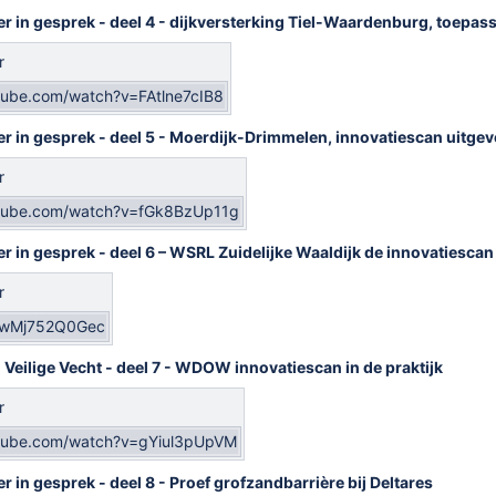
er in gesprek - deel 4 - dijkversterking Tiel-Waardenburg, toepass
r
tube.com/watch?v=FAtlne7cIB8
er in gesprek - deel 5 - Moerdijk-Drimmelen, innovatiescan uitge
r
utube.com/watch?v=fGk8BzUp11g
er in gesprek - deel 6 – WSRL Zuidelijke Waaldijk de innovatiescan
r
e/wMj752Q0Gec
 Veilige Vecht - deel 7 - WDOW innovatiescan in de praktijk
r
utube.com/watch?v=gYiul3pUpVM
r in gesprek - deel 8 - Proef grofzandbarrière bij Deltares