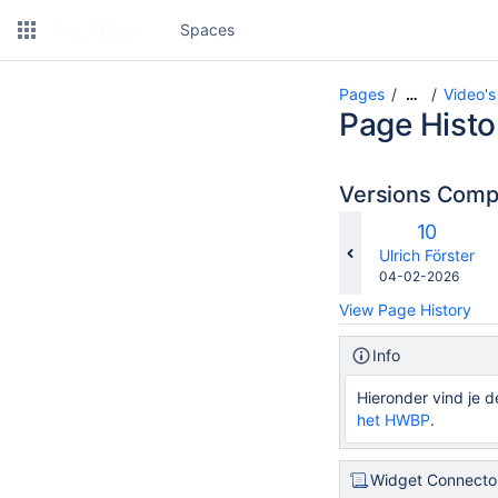
Spaces
Pages
Video's
…
Page Histo
Versions Com
Old
10
Version
changes.mady.b
Ulrich Förster
Saved
04-02-2026
on
View Page History
Info
Hieronder vind je d
het HWBP
.
Widget Connecto