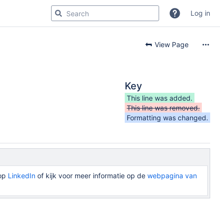
Log in
View Page
Key
This line was added.
This line was removed.
Formatting was changed.
 op
LinkedIn
of kijk voor meer informatie op de
webpagina van