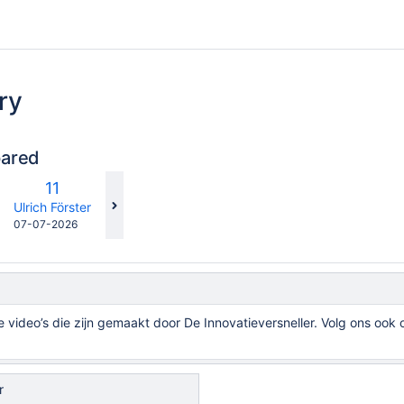
ry
pared
compared
New
11
with
Version
y.user
changes.mady.by.user
Ulrich Förster
Saved
07-07-2026
on
e video’s die zijn gemaakt door De Innovatieversneller. Volg ons ook
r