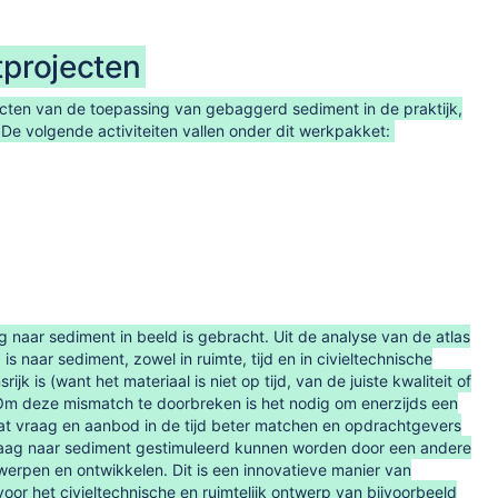
tprojecten
cten van de toepassing van gebaggerd sediment in de praktijk,
 De volgende activiteiten vallen onder dit werkpakket:
 naar sediment in beeld is gebracht. Uit de analyse van de atlas
 naar sediment, zowel in ruimte, tijd en in civieltechnische
k is (want het materiaal is niet op tijd, van de juiste kwaliteit of
n. Om deze mismatch te doorbreken is het nodig om enerzijds een
at vraag en aanbod in de tijd beter matchen en opdrachtgevers
vraag naar sediment gestimuleerd kunnen worden door een andere
werpen en ontwikkelen. Dit is een innovatieve manier van
or het civieltechnische en ruimtelijk ontwerp van bijvoorbeeld