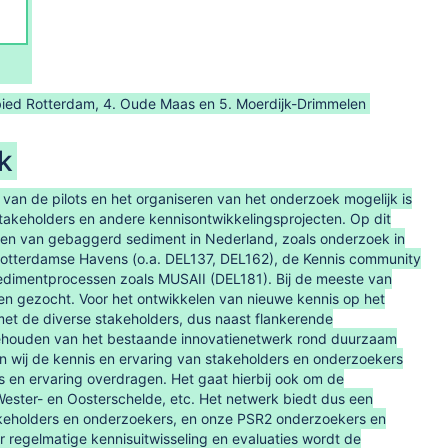
gebied Rotterdam, 4. Oude Maas en 5. Moerdijk-Drimmelen
k
van de pilots en het organiseren van het onderzoek mogelijk is
akeholders en andere kennisontwikkelingsprojecten. Op dit
ssen van gebaggerd sediment in Nederland, zoals onderzoek in
Rotterdamse Havens (o.a. DEL137, DEL162), de Kennis community
 sedimentprocessen zoals MUSAII (DEL181). Bij de meeste van
den gezocht. Voor het ontwikkelen van nieuwe kennis op het
et de diverse stakeholders, dus naast flankerende
 behouden van het bestaande innovatienetwerk rond duurzaam
en wij de kennis en ervaring van stakeholders en onderzoekers
s en ervaring overdragen. Het gaat hierbij ook om de
ster- en Oosterschelde, etc. Het netwerk biedt dus een
akeholders en onderzoekers, en onze PSR2 onderzoekers en
 regelmatige kennisuitwisseling en evaluaties wordt de