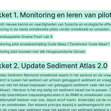
ket 1. Monitoring en leren van pilo
rdt nieuwe kennis en vaardigheden van fysische en ecologische effe
oring in de reeds ontwikkelde pilots verder ontwikkeld en ontsloten.
 zandsuppletie Groene Poort vak 9
nitoring pilot erosiebestrijding Oude Maas (“Zandmotor Oude Maas”)
itoring pilot bouwen met slib Hoogezandsche Gorzen
ket 2. Update Sediment Atlas 2.0
 Atlas Sediment Rijnmond ontwikkeld waarin in het aanbod en de vraag
match is tussen het aanbod van schoon gebaggerd sediment en vraag is
rvoor dat het lokaal toepassen van gebaggerd sediment vaak niet kansrij
ikbaar). Hierdoor is het erg lastig om sediment lokaal toe te passe
rmijn beschikbare toepassingslocaties in de RMM te ontwikkelen zod
lternatief hebben voor zee, depot en/of markt. Anderzijds zal de 
en ontwikkelen. Een leidend principe daarbij is sedimentgericht ont
t de vraag naar sediment maar het aanbod van sediment leidend is vo