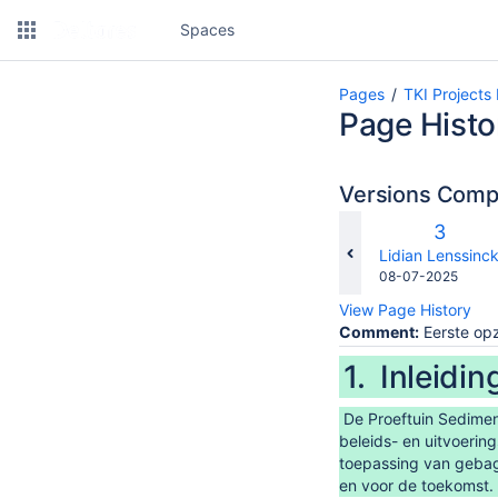
Spaces
Pages
TKI Project
Page Histo
Versions Com
Old
3
Versio
changes.mady.b
Lidian Lenssinc
Saved
08-07-2025
on
View Page History
Comment:
Eerste op
1. Inleidin
De Proeftuin Sedimen
beleids- en uitvoerin
toepassing van gebag
en voor de toekomst.