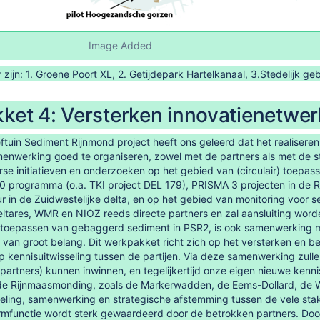
Image Added
 zijn: 1. Groene Poort XL, 2. Getijdepark Hartelkanaal, 3.Stedelijk 
ket 4: Versterken innovatienetwer
tuin Sediment Rijnmond project heeft ons geleerd dat het realiseren 
enwerking goed te organiseren, zowel met de partners als met de st
se initiatieven en onderzoeken op het gebied van (circulair) toepa
0 programma (o.a. TKI project DEL 179), PRISMA 3 projecten in de 
r in de Zuidwestelijke delta, en op het gebied van monitoring voor
eltares, WMR en NIOZ reeds directe partners en zal aansluiting wor
r) toepassen van gebaggerd sediment in PSR2, is ook samenwerking m
 van groot belang. Dit werkpakket richt zich op het versterken en
 kennisuitwisseling tussen de partijen. Via deze samenwerking zull
artners) kunnen inwinnen, en tegelijkertijd onze eigen nieuwe kenni
de Rijnmaasmonding, zoals de Markerwadden, de Eems-Dollard, de We
deling, samenwerking en strategische afstemming tussen de vele st
rmfunctie wordt sterk gewaardeerd door de betrokken partners. Door