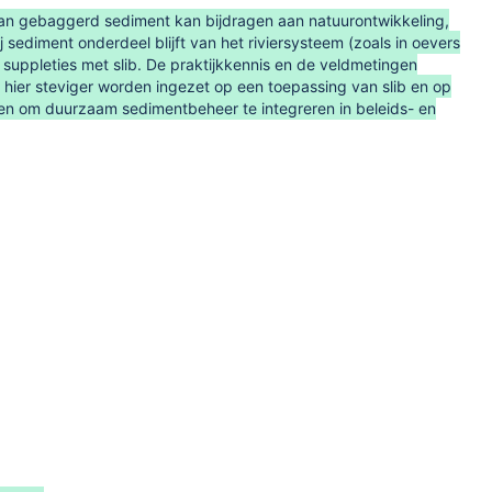
 van gebaggerd sediment kan bijdragen aan natuurontwikkeling,
sediment onderdeel blijft van het riviersysteem (zoals in oevers
 suppleties met slib. De praktijkkennis en de veldmetingen
 hier steviger worden ingezet op een toepassing van slib en op
en om duurzaam sedimentbeheer te integreren in beleids- en