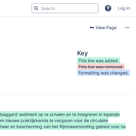
Log in
View Page
Key
This line was added.
This line was removed.
Formatting was changed.
baggerd sediment op te schalen en te integreren in lopende
om nieuwe praktijkkennis te vergaren voor de circulaire
eheer en bescherming van het Rijnmaasmonding gebied voor nu