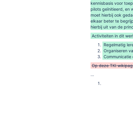
kennisbasis voor toe
pilots geïnitieerd, en
moet hierbij ook geda
elkaar beter te begr
hierbij uit van de pri
Activiteiten in dit we
Regelmatig ler
Organiseren va
Communicatie 
Op deze TKI wikipagi
...