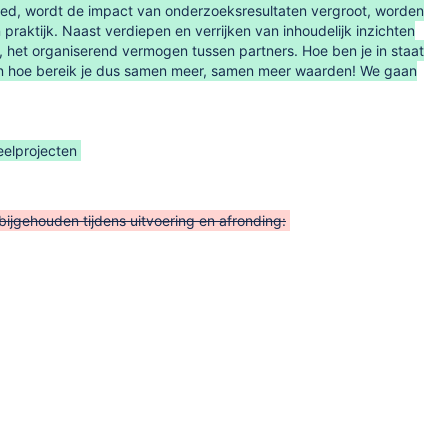
eed, wordt de impact van onderzoeksresultaten vergroot, worden
praktijk. Naast verdiepen en verrijken van inhoudelijk inzichten
 het organiserend vermogen tussen partners. Hoe ben je in staat
p en hoe bereik je dus samen meer, samen meer waarden! We gaan
eelprojecten
ijgehouden tijdens uitvoering en afronding: