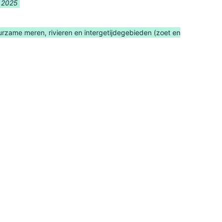
. 2025
urzame meren, rivieren en intergetijdegebieden (zoet en