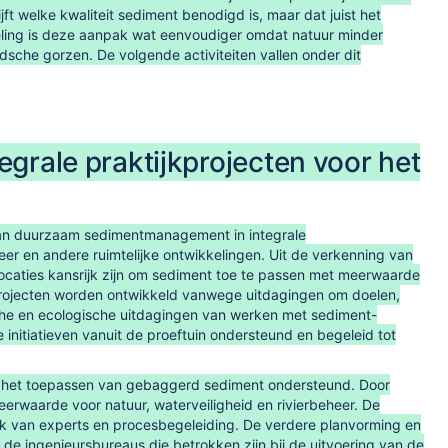
ft welke kwaliteit sediment benodigd is, maar dat juist het
eling is deze aanpak wat eenvoudiger omdat natuur minder
dsche gorzen. De volgende activiteiten vallen onder dit
egrale praktijkprojecten voor het
 van duurzaam sedimentmanagement in integrale
heer en andere ruimtelijke ontwikkelingen. Uit de verkenning van
 locaties kansrijk zijn om sediment toe te passen met meerwaarde
e projecten worden ontwikkeld vanwege uitdagingen om doelen,
che en ecologische uitdagingen van werken met sediment-
itiatieven vanuit de proeftuin ondersteund en begeleid tot
or het toepassen van gebaggerd sediment ondersteund. Door
waarde voor natuur, waterveiligheid en rivierbeheer. De
rk van experts en procesbegeleiding. De verdere planvorming en
de ingenieursbureaus die betrokken zijn bij de uitvoering van de