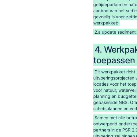
getijdeparken en natu
aanbod van het sedim
gevoelig is voor zett
werkpakket:
2.a update sediment 
4. Werkpak
toepassen
Dit werkpakket richt
uitvoeringsprojecten 
locaties voor het toe
voor natuur, watervei
planning en budgette
gebaseerde NBS. Om k
schetsplannen en ver
Samen met alle betro
ontwerpend onderzoek
partners in de PSR 2
uitvoering zal binnen