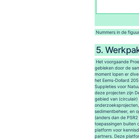
Nummers in de figuur
5. Werkpak
Het voorgaande Proef
gebleken door de sam
moment lopen er diver
het Eems-Dollard 205
Suppleties voor Natuu
deze projecten zijn D
gebied van (circulai
onderzoeksprojecten,
sedimentbeheer, en op
(anders dan de PSR2 p
toepassingen buiten 
platform voor kennis
partners. Deze platfo