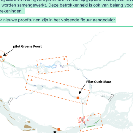
zal worden samengewerkt. Deze betrokkenheid is ook van belang voor
rekeningen.
or nieuwe proeftuinen zijn in het volgende figuur aangeduid: