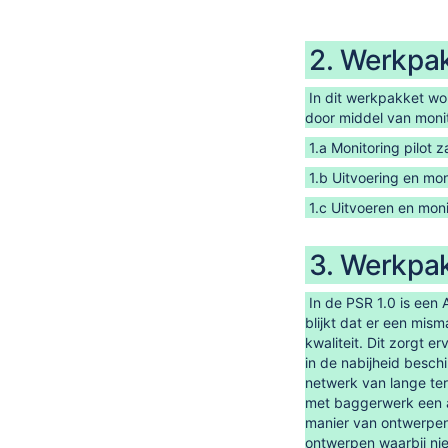
2. Werkpak
In dit werkpakket wo
door middel van monit
1.a Monitoring pilot
1.b Uitvoering en mo
1.c Uitvoeren en mon
3. Werkpak
In de PSR 1.0 is een
blijkt dat er een mis
kwaliteit. Dit zorgt e
in de nabijheid besch
netwerk van lange te
met baggerwerk een a
manier van ontwerpen 
ontwerpen waarbij nie