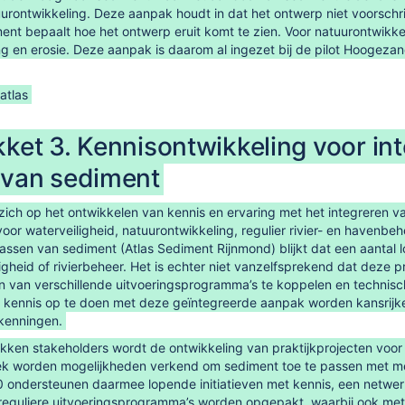
urontwikkeling. Deze aanpak houdt in dat het ontwerp niet voorschrij
ent bepaalt hoe het ontwerp eruit komt te zien. Voor natuurontwikk
ing en erosie. Deze aanpak is daarom al ingezet bij de pilot Hoogezan
atlas
ket 3. Kennisontwikkeling voor int
 van sediment
 zich op het ontwikkelen van kennis en ervaring met het integreren
voor waterveiligheid, natuurontwikkeling, regulier rivier- en havenbe
passen van sediment (Atlas Sediment Rijnmond) blijkt dat een aantal
ligheid of rivierbeheer. Het is echter niet vanzelfsprekend dat dez
n van verschillende uitvoeringsprogramma’s te koppelen en technis
ennis op te doen met deze geïntegreerde aanpak worden kansrijke in
kenningen.
kken stakeholders wordt de ontwikkeling van praktijkprojecten vo
 worden mogelijkheden verkend om sediment toe te passen met meer
.0 ondersteunen daarmee lopende initiatieven met kennis, een netwe
 reguliere uitvoeringsprogramma’s worden opgepakt, waarbij ook met 