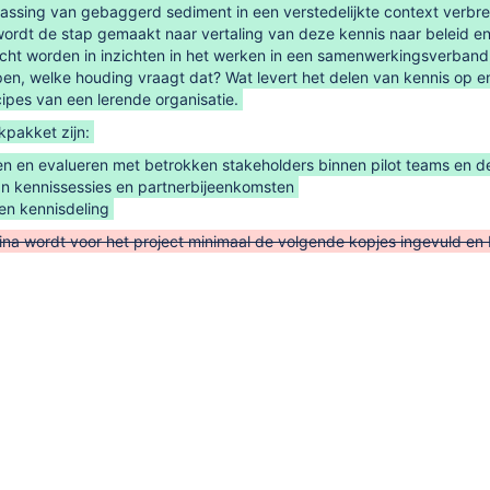
passing van gebaggerd sediment in een verstedelijkte context verbr
 wordt de stap gemaakt naar vertaling van deze kennis naar beleid en 
cht worden in inzichten in het werken in een samenwerkingsverband,
ijpen, welke houding vraagt dat? Wat levert het delen van kennis o
ncipes van een lerende organisatie.
rkpakket zijn:
en en evalueren met betrokken stakeholders binnen pilot teams en d
n kennissessies en partnerbijeenkomsten
en kennisdeling
na wordt voor het project minimaal de volgende kopjes ingevuld en b