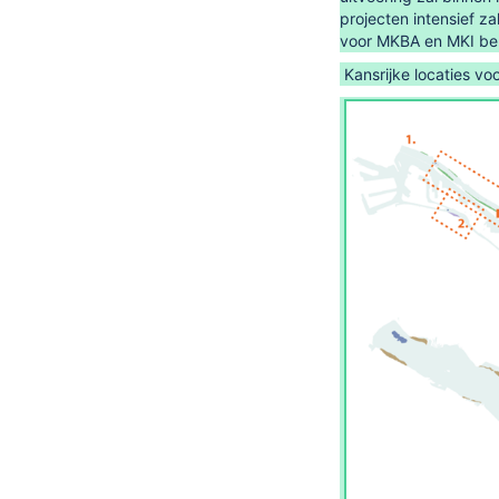
projecten intensief 
voor MKBA en MKI be
Kansrijke locaties vo