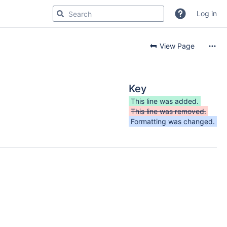
Log in
View Page
Key
This line was added.
This line was removed.
Formatting was changed.