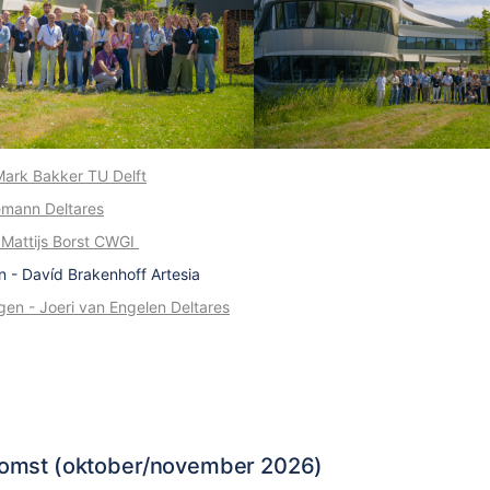
 Mark Bakker TU Delft
emann Deltares
 Mattijs Borst CWGI
n - Davíd Brakenhoff Artesia
en - Joeri van Engelen Deltares
komst (oktober/november 2026)