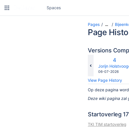
Spaces
Pages
Bijeen
…
Page Histo
Versions Com
Old
4
Versio
changes.mady.b
Jorijn Holstvoo
Saved
06-07-2026
on
View Page History
Op deze pagina worde
Deze wiki pagina zal
Startoverleg 17
TKI TIM startoverleg