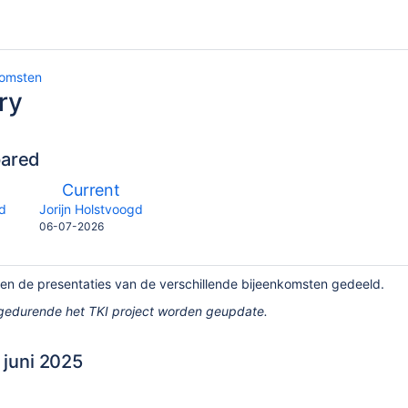
komsten
ry
pared
compared
New
Current
with
n
Version
y.user
changes.mady.by.user
gd
Jorijn Holstvoogd
Saved
06-07-2026
on
n de presentaties van de verschillende bijeenkomsten gedeeld.
 gedurende het TKI project worden geupdate.
 juni 2025