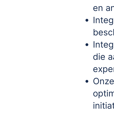
en a
Inte
besc
Integ
die a
expe
Onze
optim
initi