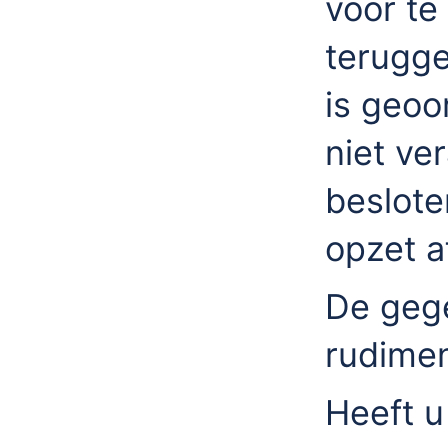
voor te
terugge
is geoo
niet ve
beslote
opzet af
De gege
rudimen
Heeft u