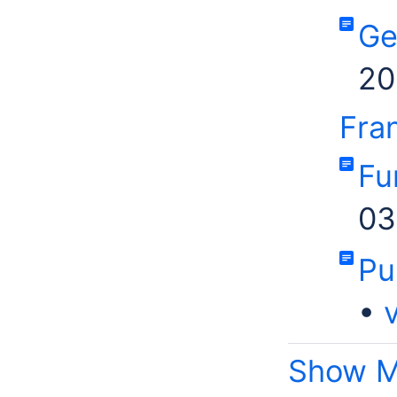
Ge
20
Fra
Fu
03
Pu
Show M