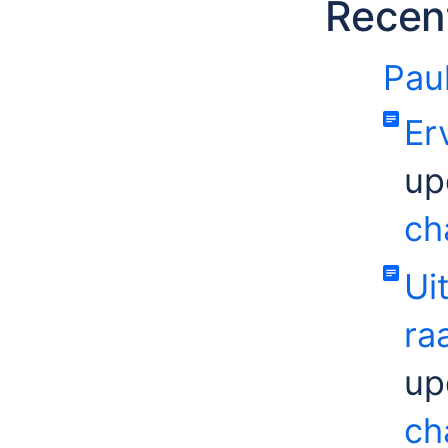
Recent
Pau
Er
up
ch
Ui
ra
up
ch