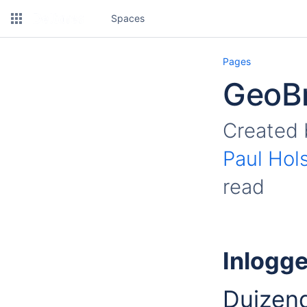
Spaces
Pages
GeoB
Created
Paul Hol
read
Inlogge
Duizend