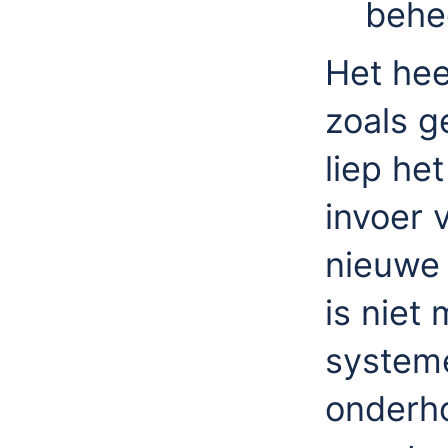
behe
Het hee
zoals g
liep he
invoer 
nieuwe 
is niet
systeme
onderho