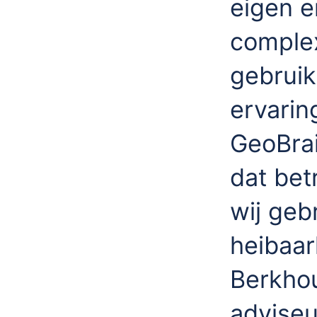
eigen e
complex
gebruik
ervarin
GeoBrai
dat bet
wij geb
heibaar
Berkhou
adviseu