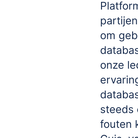
Platfor
partije
om geb
database
onze l
ervarin
databas
steeds 
fouten 