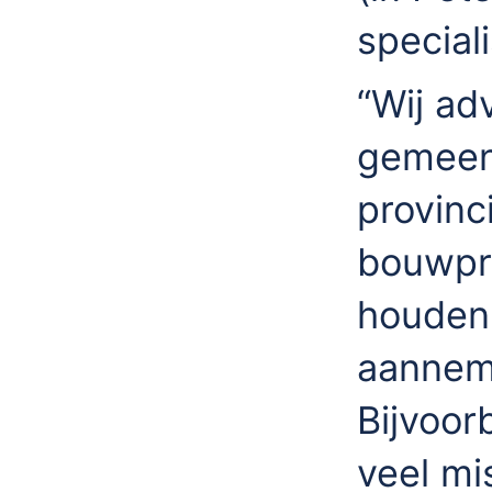
special
“Wij ad
gemeen
provinc
bouwpro
houden 
aannem
Bijvoor
veel mi