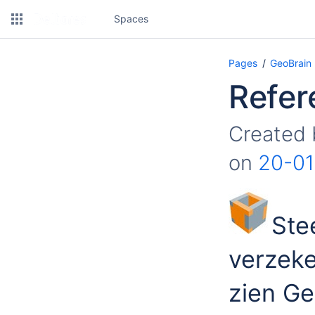
Spaces
Pages
GeoBrain
Refer
Created
on
20-01
Ste
verzeke
zien Ge