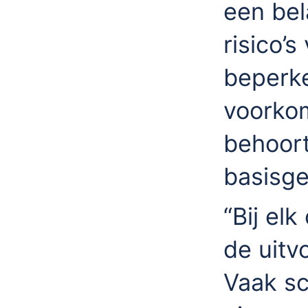
een bel
risico’
beperke
voorkom
behoort
basisg
“Bij el
de uitv
Vaak sc