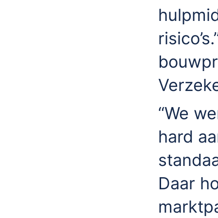
hulpmid
risico’s
bouwpr
Verzeke
“We wer
hard aa
standaa
Daar ho
marktp