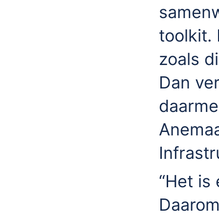
samenw
toolkit
zoals di
Dan verk
daarmee
Anemaat
Infrast
“Het is 
Daarom