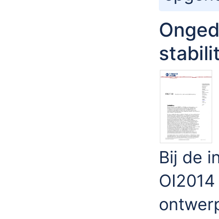
Ongedr
stabil
Bij de 
OI2014 
ontwerp