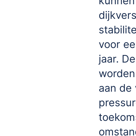
kunnen
dijkver
stabili
voor ee
jaar. 
worden 
aan de 
pressur
toekoms
omstan