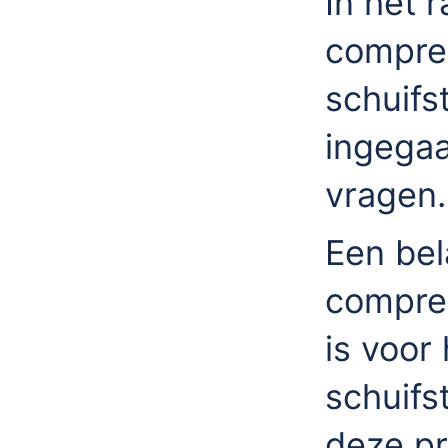
In het 
compres
schuifs
ingegaa
vragen.
Een bela
compres
is voor
schuifs
deze pr