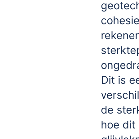
geotech
cohesie
rekene
sterkte
ongedra
Dit is 
verschi
de ster
hoe dit