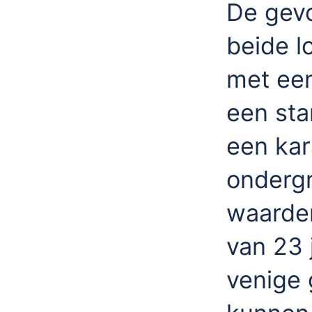
De gev
beide l
met een
een sta
een kar
onderg
waarden
van 23 
venige