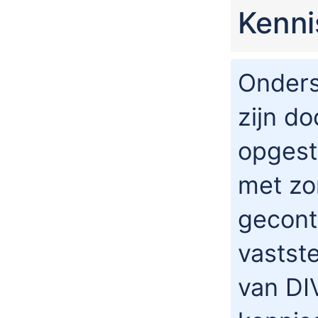
Kenn
Onders
zijn do
opgest
met zo
gecont
vastste
van DI