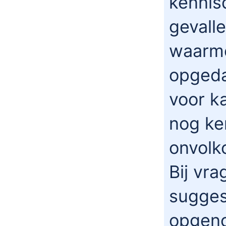
kennis
gevalle
waarme
opgeda
voor k
nog ke
onvolk
Bij vr
sugges
opgen