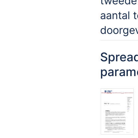
tweede 
aantal 
doorge
Sprea
parame