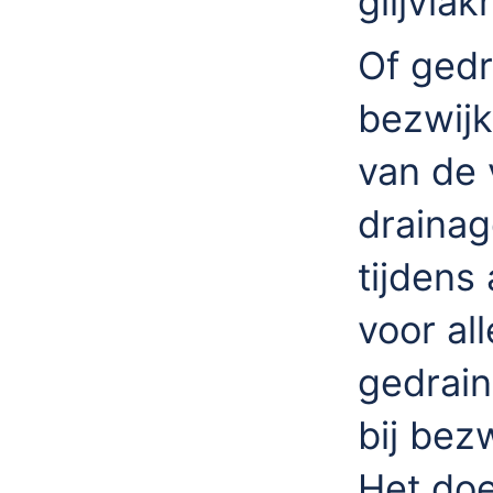
glijvla
Of gedr
bezwijk
van de 
drainag
tijdens
voor al
gedrain
bij bez
Het do