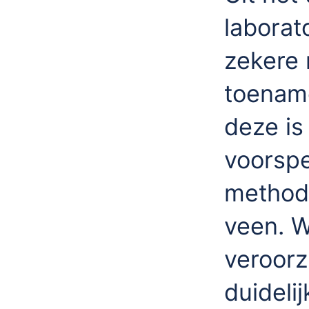
laborat
zekere 
toename
deze is
voorspe
methode
veen. W
veroorz
duideli