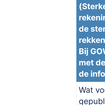
(Sterk
rekeni
de ster
rekken
Bij GO
met de
de inf
Wat vo
gepubl