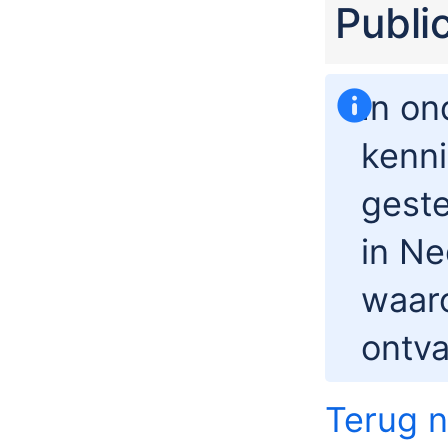
Publi
In on
kenn
geste
in Ne
waaro
ontv
Terug n