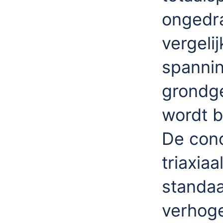
ongedra
vergeli
spannin
grondge
wordt b
De conc
triaxia
standaa
verhoge