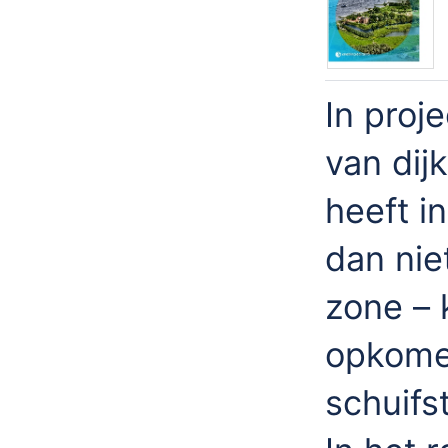
In proj
van dij
heeft in
dan nie
zone – 
opkome
schuifs