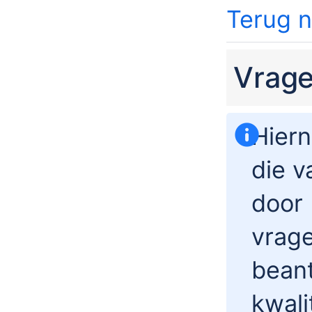
Terug 
Vrag
Hiern
die v
door 
vrage
beant
kwali