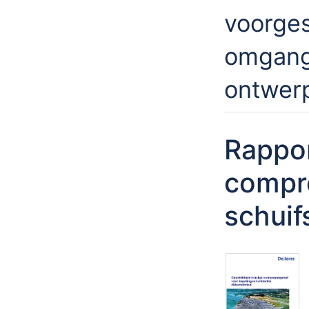
voorges
omgang
ontwerp
Rappor
compre
schuif