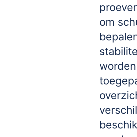
proeven
om schu
bepale
stabilit
worden
toegep
overzic
verschi
beschi