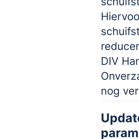
schuifs
Hiervoo
schuifs
reducer
DIV Han
Onverza
nog ver
Updat
parame