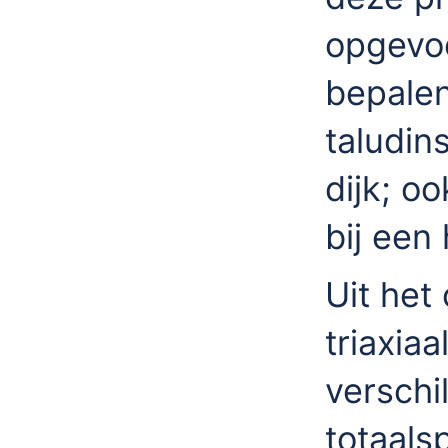
opgevoe
bepalen
taludin
dijk; oo
bij een
Uit het
triaxia
verschi
totaal