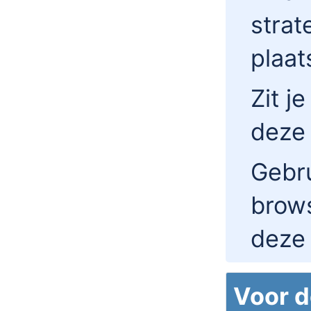
strat
plaa
Zit j
deze
Gebru
brow
deze 
Voor d