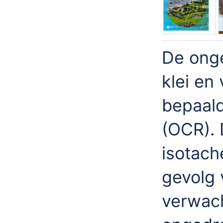
De onge
klei en
bepaald
(OCR).
isotache
gevolg 
verwach