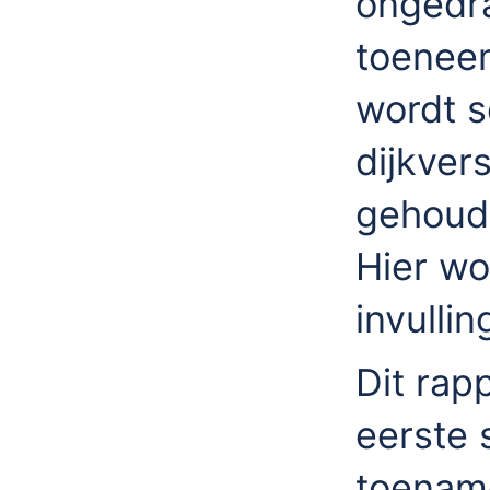
ongedra
toeneemt
wordt s
dijkver
gehoud
Hier wo
invulli
Dit rap
eerste 
toenam