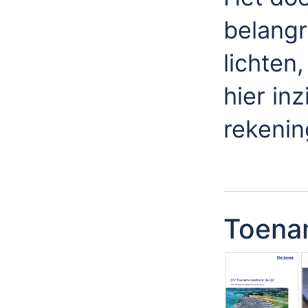
belangr
lichten
hier in
rekeni
Toenam