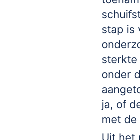
schuifst
stap is
onderz
sterkte 
onder d
aangeto
ja, of 
met de 
Uit het