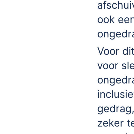
afschui
ook een
ongedra
Voor di
voor sl
ongedra
inclusie
gedrag
zeker t