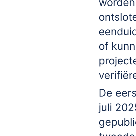
worden
ontslot
eendui
of kunn
project
verifiër
De eers
juli 20
gepubli