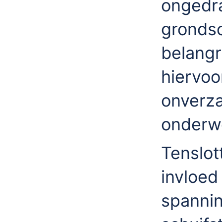
ongedra
grondso
belangr
hiervoo
onverza
onderw
Tenslot
invloed
spanni