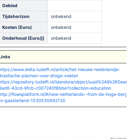
Gebied
Tijdshorizon
onbekend
Kosten (Euro)
onbekend
Onderhoud (Euro/j)
onbekend
Links
https://www.delta.tudelft.nl/article/het-nieuwe-nederlandje-
drastische-plannen-voor-droge-voeten
https://repository.tudelft.nl/islandora/object/uuid%3A9b260eae-
9ad6-43cd-9fcb-c007240f8bbe?collection=education
http://flowsplatform.nl/#/new-netherlands--from-de-hoge-berg-
to-gaasterland-1530530692130
No labels