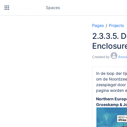
Spaces
Pages
Projects
2.3.3.5. 
Enclosur
Created by
Anou
In de loop der t
om de Noordzeel
zeespiegel door
pagina worden ee
Northern Europ
Groeskamp & Jo