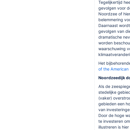
Tegelijkertijd he
gevolgen voor de
Noordzee of hier
belemmering voor
Daarnaast wordt
gevolgen van die
dramatische nev
worden beschouwd
waarschuwing vo
klimaatverander
Het bijbehorend
of the American 
Noordzeedijk do
Als de zeespiege
stedelijke gebie
(vaker) overstr
gebieden een ho
van investeringe
Door de hoge waa
te investeren om
illustreren is hi