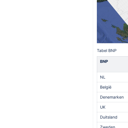
Tabel BNP
BNP
NL
Belg
ië
Denemarken
UK
Duitsland
Zweden