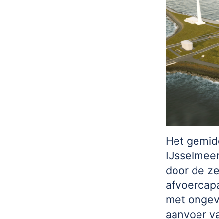
Het gemidd
IJsselmeer
door de ze
afvoercapa
met ongeve
aanvoer va