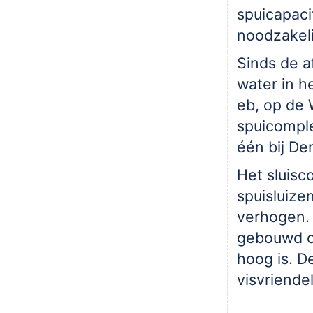
spuicapacit
noodzakeli
Sinds de a
water in h
eb, op de
spuicomple
één bij De
Het sluisc
spuisluize
verhogen.
gebouwd om
hoog is. D
visvriendel