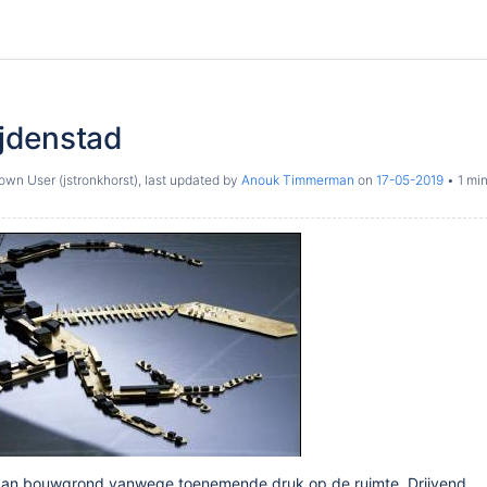
tijdenstad
wn User (jstronkhorst)
, last updated by
Anouk Timmerman
on
17-05-2019
1 min
t aan bouwgrond vanwege toenemende druk op de ruimte. Drijvend