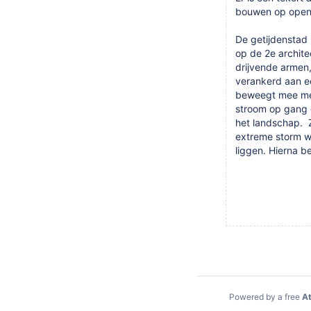
bouwen op open 
De getijdenstad 
op de 2e archit
drijvende armen,
verankerd aan e
beweegt mee met 
stroom op gang 
het landschap. 
extreme storm w
liggen. Hierna b
Powered by a free
At