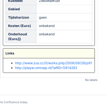
Kustdeel
ZeeuwseKust
Gebied
Tijdshorizon
geen
Kosten (Euro)
onbekend
Onderhoud
onbekend
(Euro/j)
Links
http://www.zus.cc/0/works.php/2006/09/29/p91
http://player.omroep.nl/?aflID=5914292
No labels
te Confluence today
.