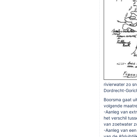
rivierwater zo s
Dordrecht-Gorich
Boorsma gaat ui
volgende maatre
-Aanleg van ext
het verschil tus
van zoetwater zo
-Aanleg van een 
van de Afsluitdi