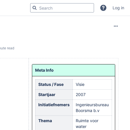
Log in
nute read
Meta Info
Status / Fase
Visie
Startjaar
2007
Initiatiefnemers
Ingenieursbureau
Boorsma b.v
Thema
Ruimte voor
water