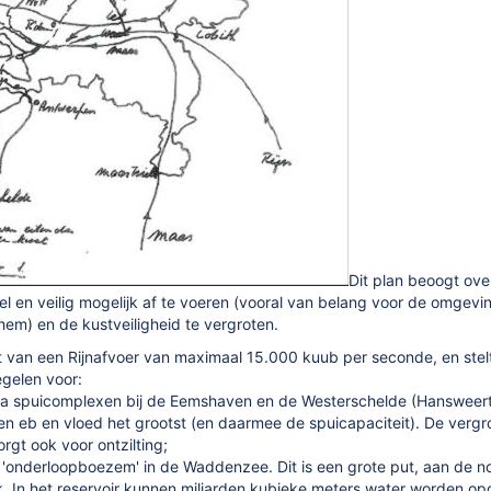
Dit plan beoogt over
nel en veilig mogelijk af te voeren (vooral van belang voor de omgevi
em) en de kustveiligheid te vergroten.
t van een Rijnafvoer van maximaal 15.000 kuub per seconde, en stel
gelen voor:
ra spuicomplexen bij de Eemshaven en de Westerschelde (Hansweert)
sen eb en vloed het grootst (en daarmee de spuicapaciteit). De vergr
rgt ook voor ontzilting;
'onderloopboezem' in de Waddenzee. Dit is een grote put, aan de n
jk. In het reservoir kunnen miljarden kubieke meters water worden o