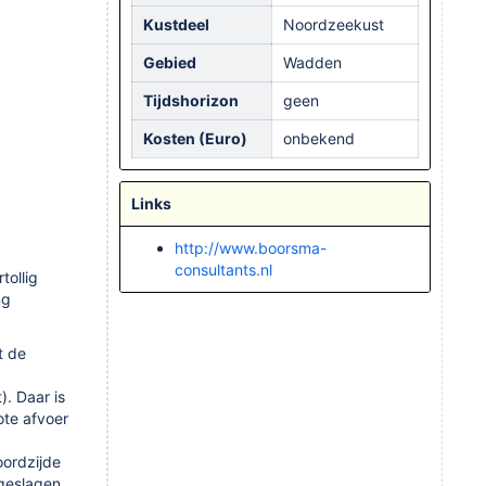
Kustdeel
Noordzeekust
Gebied
Wadden
Tijdshorizon
geen
Kosten (Euro)
onbekend
Links
http://www.boorsma-
consultants.nl
tollig
ng
t de
. Daar is
ote afvoer
oordzijde
pgeslagen.