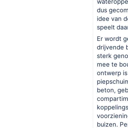
wateroppe
dus gecom
idee van d
speelt daar
Er wordt 
drijvende 
sterk geno
mee te bo
ontwerp is
piepschuim
beton, ge
compartim
koppeling
voorzienin
buizen. Pe