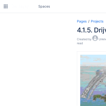
Spaces
Pages
Projects
4.1.5. Dr
Created by
Unkno
read