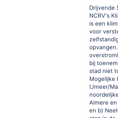
Drijvende 
NCRV's Kl
is een kli
voor verste
zelfstandig
opvangen.
overstromi
bij toene
stad niet to
Mogelijke l
IJmeer/Ma
noordelijk
Almere en
en b) Neel