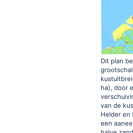
Dit plan b
grootschal
kustuitbre
ha), door
verschuiv
van de kus
Helder en
een aanee
halve zand