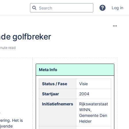
Log in
nde golfbreker
nute read
Meta Info
Status / Fase
Visie
Startjaar
2004
Initiatiefnemers
Rijkswaterstaat
WINN,
.
Gemeente Den
ring. Het is
Helder
ijvende