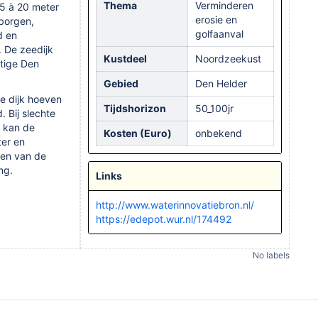
Thema
Verminderen
15 à 20 meter
erosie en
rborgen,
golfaanval
d en
. De zeedijk
Kustdeel
Noordzeekust
stige Den
Gebied
Den Helder
de dijk hoeven
Tijdshorizon
50_100jr
 Bij slechte
) kan de
Kosten (Euro)
onbekend
ter en
ten van de
ng.
Links
http://www.waterinnovatiebron.nl/
https://edepot.wur.nl/174492
No labels