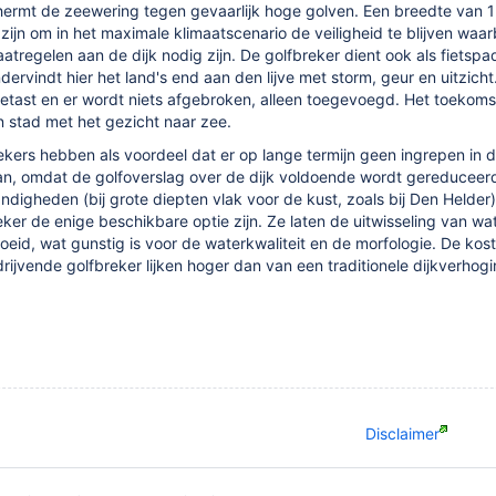
hermt de zeewering tegen gevaarlijk hoge golven. Een breedte van 
ijn om in het maximale klimaatscenario de veiligheid te blijven waa
atregelen aan de dijk nodig zijn. De golfbreker dient ook als fietspa
dervindt hier het land's end aan den lijve met storm, geur en uitzicht
ngetast en er wordt niets afgebroken, alleen toegevoegd. Het toekom
 stad met het gezicht naar zee.
ekers hebben als voordeel dat er op lange termijn geen ingrepen in 
n, omdat de golfoverslag over de dijk voldoende wordt gereduceerd.
digheden (bij grote diepten vlak voor de kust, zoals bij Den Helder
eker de enige beschikbare optie zijn. Ze laten de uitwisseling van wa
id, wat gunstig is voor de waterkwaliteit en de morfologie. De kos
rijvende golfbreker lijken hoger dan van een traditionele dijkverhogi
Disclaimer