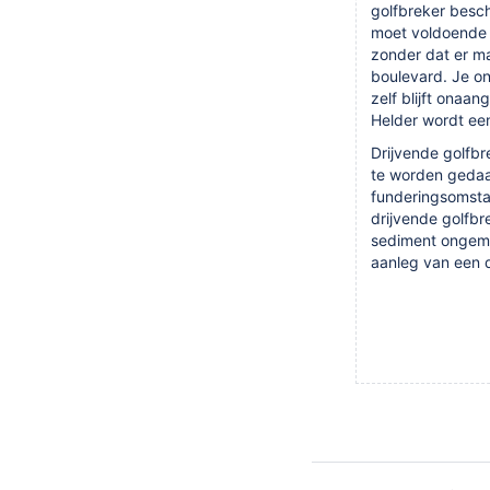
golfbreker besc
moet voldoende z
zonder dat er ma
boulevard. Je on
zelf blijft onaa
Helder wordt een
Drijvende golfbr
te worden gedaa
funderingsomstan
drijvende golfbr
sediment ongemoe
aanleg van een d