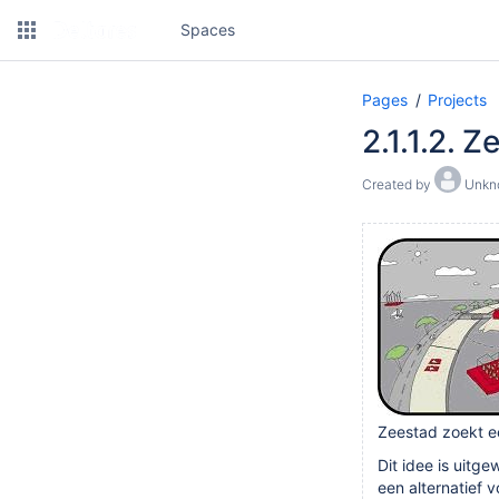
Spaces
Pages
Projects
2.1.1.2. 
Created by
Unkno
Zeestad zoekt ee
Dit idee is uitg
een alternatief 