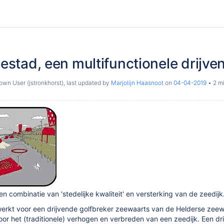
Zeestad, een multifunctionele drijve
wn User (jstronkhorst)
, last updated by
Marjolijn Haasnoot
on
04-04-2019
2 mi
n combinatie van 'stedelijke kwaliteit' en versterking van de zeedijk
ewerkt voor een drijvende golfbreker zeewaarts van de Helderse zeewe
voor het (traditionele) verhogen en verbreden van een zeedijk. Een dr