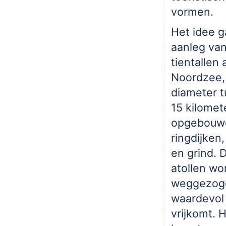
vormen.
Het idee g
aanleg va
tientallen 
Noordzee,
diameter t
15 kilomet
opgebouwd
ringdijken,
en grind.
atollen wo
weggezoge
waardevol
vrijkomt. 