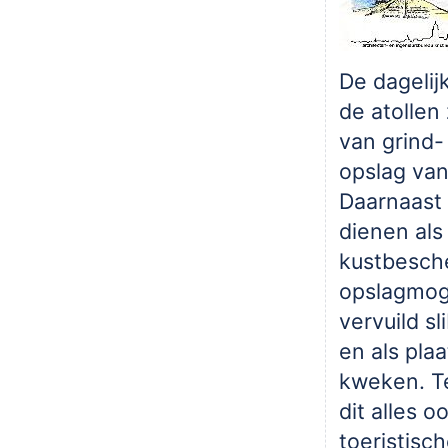
De dagelij
de atollen
van grind-
opslag van
Daarnaast
dienen als
kustbesche
opslagmoge
vervuild sl
en als plaa
kweken. Te
dit alles o
toeristisch