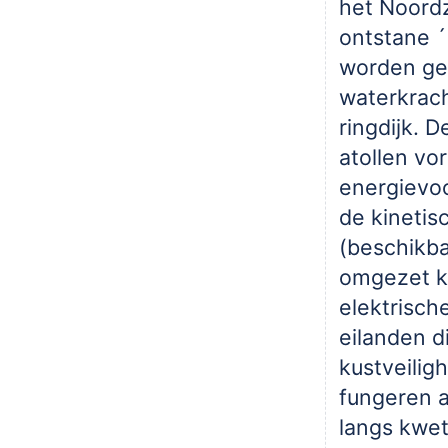
het Noord
ontstane 
worden gel
waterkrach
ringdijk. 
atollen v
energievoo
de kinetis
(beschikba
omgezet k
elektrisch
eilanden d
kustveiligh
fungeren a
langs kwe