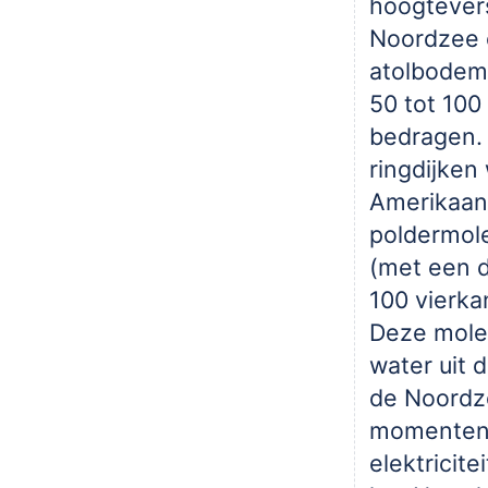
hoogtevers
Noordzee 
atolbodem 
50 tot 100
bedragen.
ringdijken
Amerikaan
poldermol
(met een 
100 vierka
Deze mole
water uit d
de Noordz
momenten 
elektricite