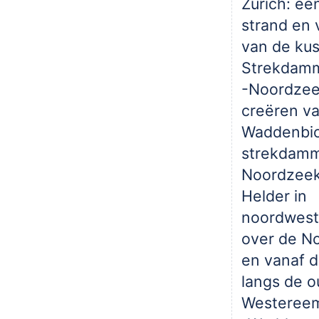
Zürich: ee
strand en 
van de kus
Strekdamm
-Noordzee
creëren v
Waddenbio
strekdamm
Noordzeek
Helder in
noordweste
over de N
en vanaf 
langs de 
Westeree