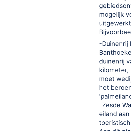
gebiedsont
mogelijk v
uitgewerk
Bijvoorbee
-Duinenrij
Banthoeke
duinenrij 
kilometer,
moet wedi
het beroe
'palmeiland
-Zesde Wa
eiland aan
toeristisch