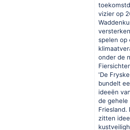
toekomstd
vizier op 
Waddenkus
versterken
spelen op
klimaatver
onder de 
Fiersichte
'De Fryske
bundelt ee
ideeën van
de gehele 
Friesland.
zitten ide
kustveilig