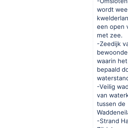
-Omsloten:
wordt wee
kwelderla
een open 
met zee.
-Zeedijk v
bewoonde 
waarin het
bepaald d
waterstan
-Veilig wa
van water
tussen de
Waddeneil
-Strand Ha