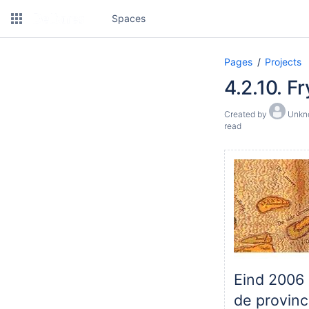
Spaces
Pages
Projects
4.2.10. F
Created by
Unkno
read
Eind 2006
de provinc