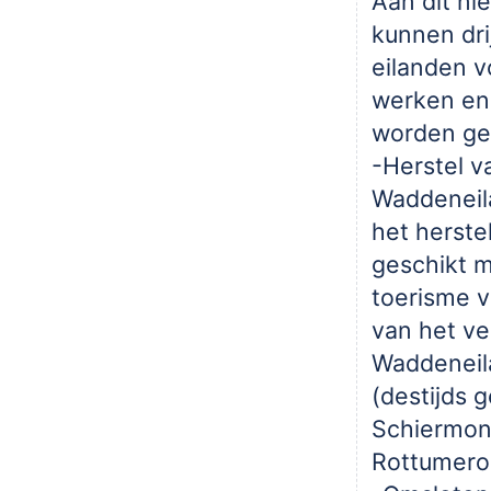
Aan dit ni
kunnen dr
eilanden 
werken en 
worden ge
-Herstel v
Waddeneil
het herste
geschikt 
toerisme v
van het v
Waddeneil
(destijds 
Schiermon
Rottumero