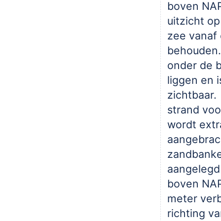
boven NAP.
uitzicht o
zee vanaf
behouden.
onder de b
liggen en i
zichtbaar
strand voo
wordt extr
aangebrac
zandbanke
aangelegd
boven NAP
meter verb
richting v