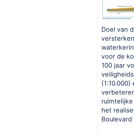
Doel van di
versterke
waterkerin
voor de k
100 jaar v
veiligheid
(1:10.000)
verbetere
ruimtelijke
het realis
Boulevard 