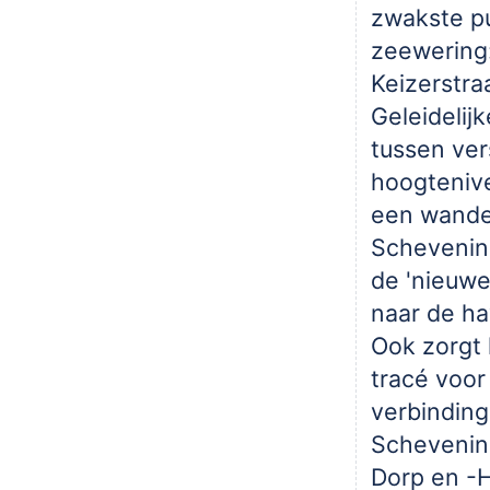
zwakste pu
zeewering
Keizerstra
Geleidelij
tussen ver
hoogteniv
een wande
Schevenin
de 'nieuwe
naar de ha
Ook zorgt
tracé voor
verbinding
Schevenin
Dorp en -