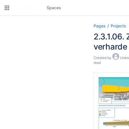
Spaces
Pages
Projects
2.3.1.06
verharde
Created by
Unkno
read