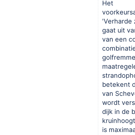
Het
voorkeursa
'Verharde 
gaat uit v
van een co
combinati
golfremm
maatregele
strandopho
betekent d
van Schev
wordt vers
dijk in de
kruinhoogt
is maximaa