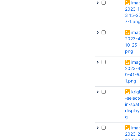
ima
2023-1
3_15-2
7-1.pn
ima
2023-4
10-25-
png
ima
2023-4
9-41-5
1.png
krig
-select
in-spati
display
g
ima
2023-2