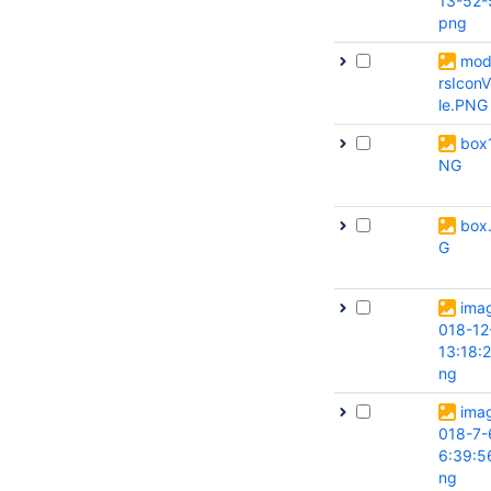
13-52-
png
modi
rsIconV
le.PNG
box
NG
box
G
ima
018-12
13:18:
ng
ima
018-7-
6:39:5
ng