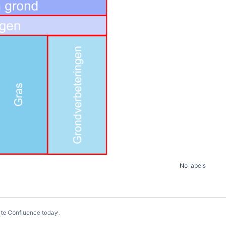
No labels
te Confluence today
.