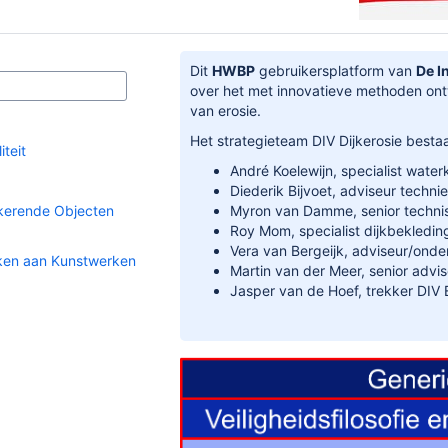
Dit
HWBP
gebruikersplatform van
De I
over het met innovatieve methoden on
van erosie.
Het strategieteam DIV Dijkerosie bestaa
teit
André Koelewijn, specialist water
Diederik Bijvoet, adviseur techn
kerende Objecten
Myron van Damme, senior technis
Roy Mom, specialist dijkbekledin
Vera van Bergeijk, adviseur/onder
en aan Kunstwerken
Martin van der Meer, senior advi
Jasper van de Hoef, trekker DIV