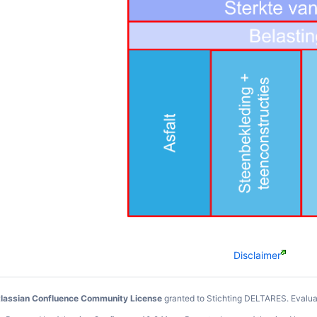
Disclaimer
lassian Confluence Community License
granted to Stichting DELTARES.
Evalua