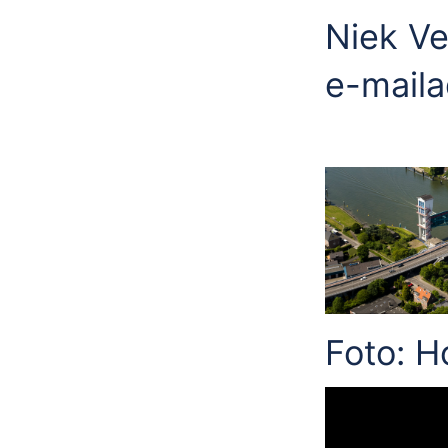
Niek V
e-maila
Foto: H