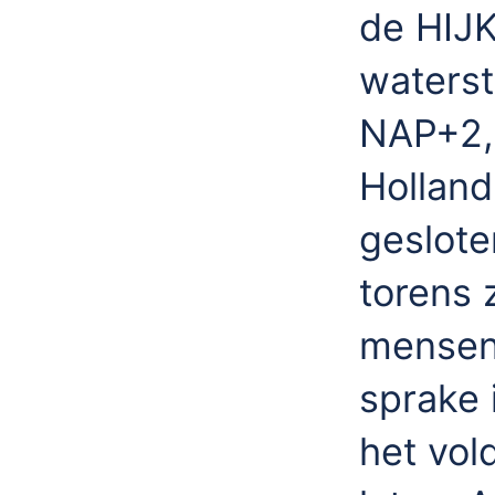
de HIJK
waters
NAP+2,
Holland
geslote
torens 
mensen
sprake 
het vol