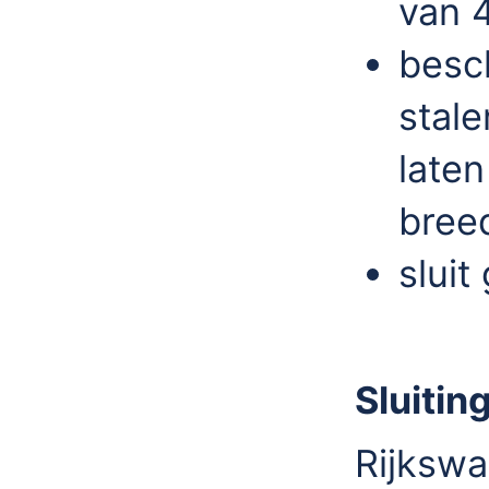
van 
besc
stale
late
bree
sluit
Sluitin
Rijkswa