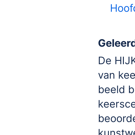
Hoof
Geleer
De HIJK
van kee
beeld b
keersce
beoord
kunstwe