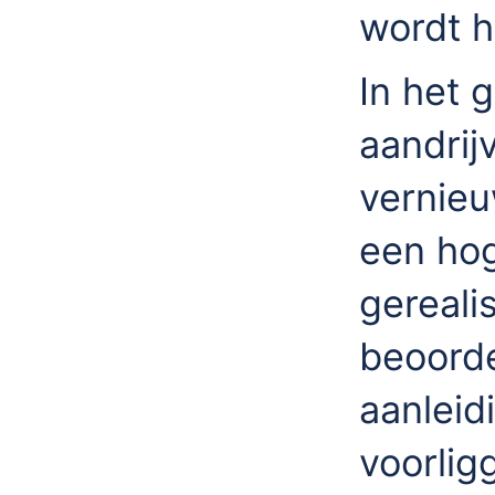
wordt h
In het 
aandrij
vernieu
een ho
gereali
beoorde
aanleid
voorlig