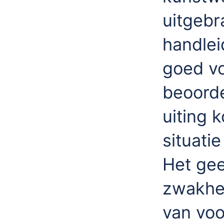
uitgebr
handlei
goed vo
beoorde
uiting 
situati
Het gee
zwakhed
van vo