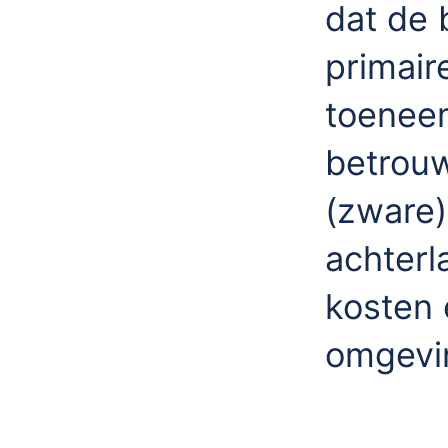
dat de 
primair
toenee
betrouw
(zware)
achterl
kosten 
omgevi