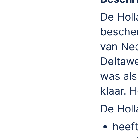
De Holl
bescher
van Ned
Deltawe
was als
klaar. 
De Holl
heef