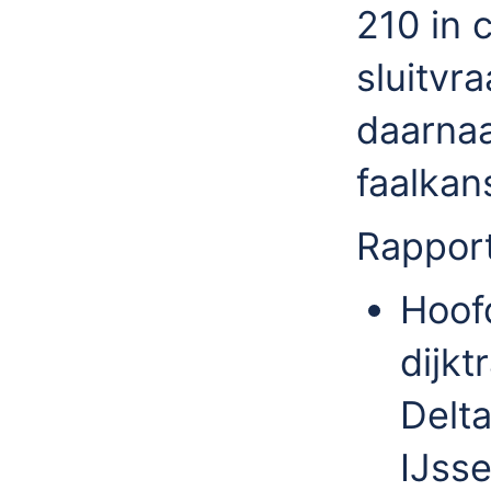
210 in 
sluitvr
daarnaa
faalkan
Rappor
Hoof
dijkt
Delt
IJsse