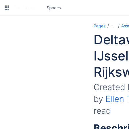
Spaces
Pages
Ass
…
Delta
IJsse
Rijks
Created
by
Ellen
read
Beschri