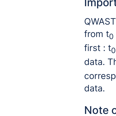
Import
QWAST i
from t
0
first : t
0
data. T
corresp
data.
Note o