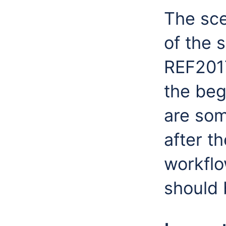
The sce
of the 
REF2017
the beg
are som
after t
workflo
should 