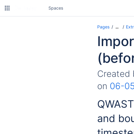
Spaces
Pages
Extr
…
Impor
(befo
Created
on
06-0
QWAST i
and bou
timest