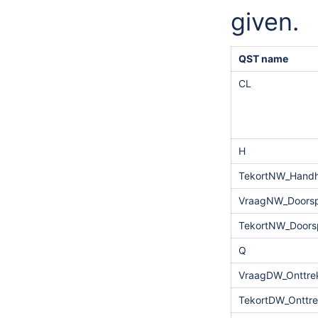
given.
QST name
CL
H
TekortNW_Handh
VraagNW_Doorsp
TekortNW_Doors
Q
VraagDW_Onttre
TekortDW_Onttre