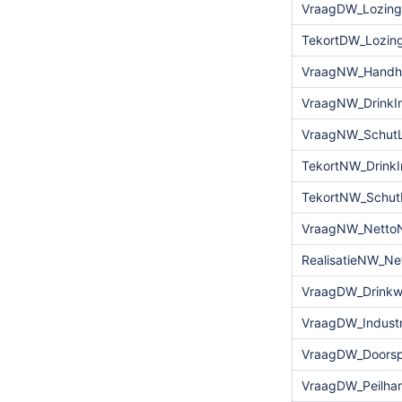
VraagDW_Lozing
TekortDW_Lozin
VraagNW_Handha
VraagNW_DrinkIn
VraagNW_Schut
TekortNW_DrinkI
TekortNW_Schut
VraagNW_NettoN
RealisatieNW_Ne
VraagDW_Drinkw
VraagDW_Industr
VraagDW_Doorsp
VraagDW_Peilha