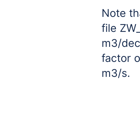
Note th
file ZW
m3/dec
factor 
m3/s.