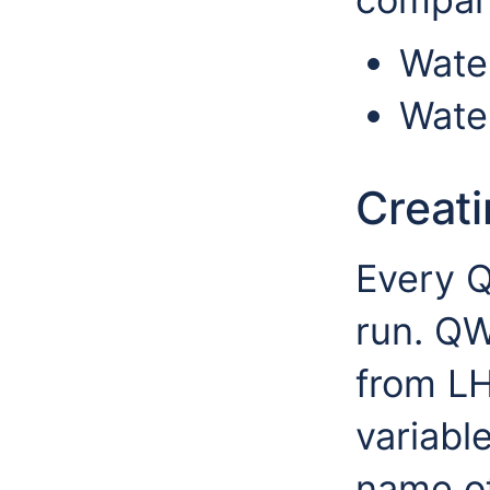
Wate
Wate
Creati
Every 
run. QW
from LH
variabl
name of