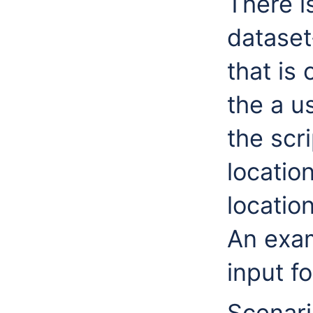
There i
dataset
that is 
the a u
the scr
locatio
locatio
An exam
input fo
Scenari