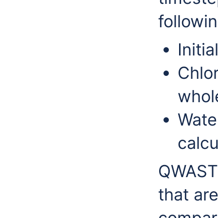
followin
Initi
Chlor
whole
Wate
calcu
QWAST a
that ar
compar