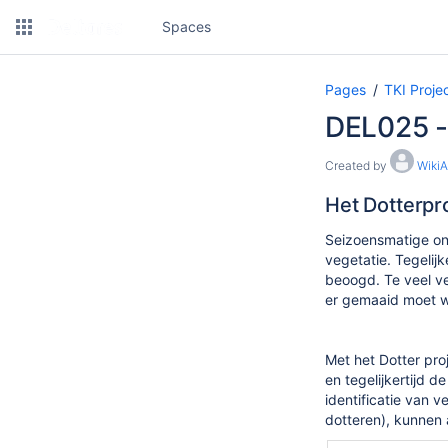
Spaces
Pages
TKI Proj
DEL025 -
Created by
Wiki
Het Dotterpro
Seizoensmatige on
vegetatie. Tegelij
beoogd. Te veel v
er gemaaid moet w
Met het Dotter pro
en tegelijkertijd 
identificatie van 
dotteren), kunnen 