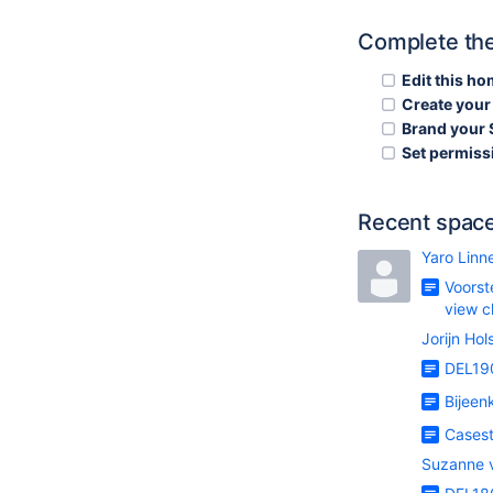
Complete the
Edit this h
Create your 
Brand your
Set permiss
Recent space 
Yaro Lin
Voorst
view 
Jorijn Ho
DEL190
Bijeen
Casest
Suzanne 