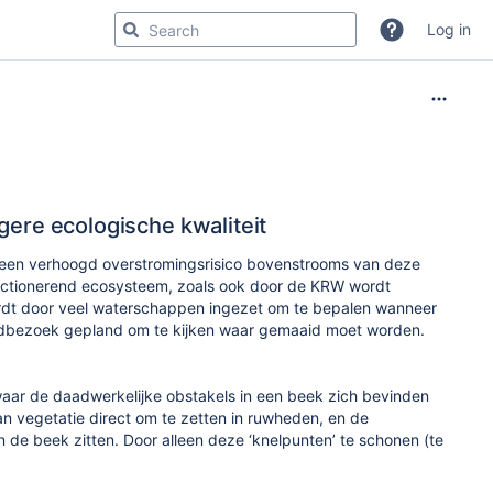
Log in
gere ecologische kwaliteit
t een verhoogd overstromingsrisico bovenstrooms van deze
functionerend ecosysteem, zoals ook door de KRW wordt
ordt door veel waterschappen ingezet om te bepalen wanneer
eldbezoek gepland om te kijken waar gemaaid moet worden.
waar de daadwerkelijke obstakels in een beek zich bevinden
n vegetatie direct om te zetten in ruwheden, en de
n de beek zitten. Door alleen deze ‘knelpunten’ te schonen (te