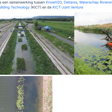
 is een samenwerking tussen
KnowH2O
,
Deltares
,
Waterschap Riviere
uilding Technology
(KICT) en de
KICT-Joint Venture