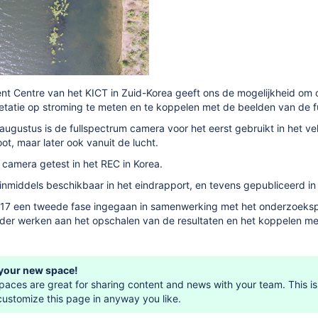
ent Centre van het KICT in Zuid-Korea geeft ons de mogelijkheid o
getatie op stroming te meten en te koppelen met de beelden van de 
gustus is de fullspectrum camera voor het eerst gebruikt in het veld,
t, maar later ook vanuit de lucht.
 camera getest in het REC in Korea.
n inmiddels beschikbaar in het eindrapport, en tevens gepubliceerd in
 2017 een tweede fase ingegaan in samenwerking met het onderzoeks
der werken aan het opschalen van de resultaten en het koppelen me
your new space!
aces are great for sharing content and news with your team. This is
customize this page in anyway you like.