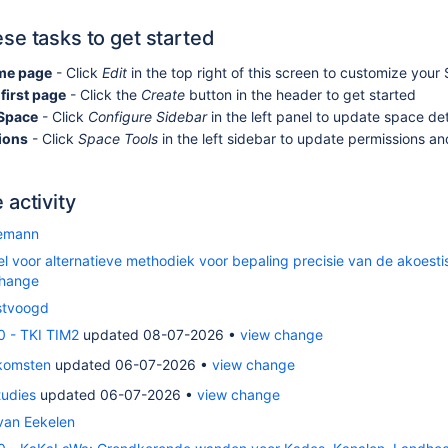
se tasks to get started
ome page
- Click
Edit
in the top right of this screen to customize yo
first page
- Click the
Create
button in the header to get started
 Space
- Click
Configure Sidebar
in the left panel to update space det
ions
- Click
Space Tools
in the left sidebar to update permissions a
activity
nemann
el voor alternatieve methodiek voor bepaling precisie van de akoes
change
lstvoogd
 - TKI TIM2
updated 08-07-2026
view change
komsten
updated 06-07-2026
view change
udies
updated 06-07-2026
view change
van Eekelen