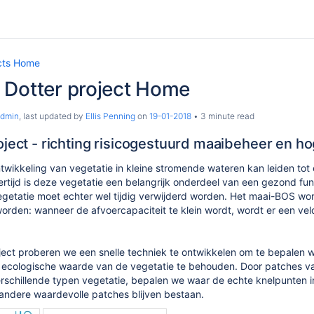
ects Home
 Dotter project Home
Admin
, last updated by
Ellis Penning
on
19-01-2018
3 minute read
ject - richting risicogestuurd maaibeheer en ho
twikkeling van vegetatie in kleine stromende wateren kan leiden to
kertijd is deze vegetatie een belangrijk onderdeel van een gezond 
egetatie moet echter wel tijdig verwijderd worden. Het maai-BOS w
orden: wanneer de afvoercapaciteit te klein wordt, wordt er een v
ject proberen we een snelle techniek te ontwikkelen om te bepalen 
de ecologische waarde van de vegetatie te behouden. Door patches va
verschillende typen vegetatie, bepalen we waar de echte knelpunten i
andere waardevolle patches blijven bestaan.