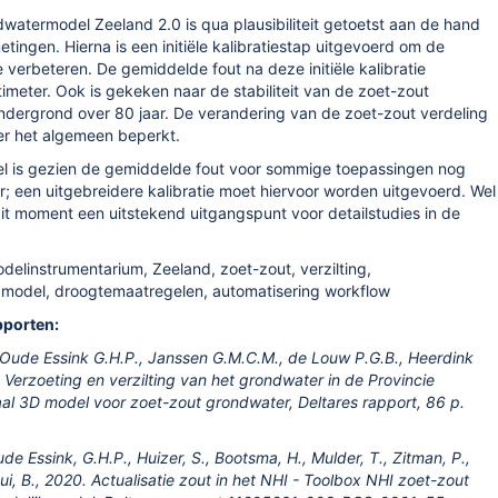
watermodel Zeeland 2.0 is qua plausibiliteit getoetst aan de hand
tingen. Hierna is een initiële kalibratiestap uitgevoerd om de
 verbeteren. De gemiddelde fout na deze initiële kalibratie
imeter. Ook is gekeken naar de stabiliteit van de zoet-zout
ondergrond over 80 jaar. De verandering van de zoet-zout verdeling
ver het algemeen beperkt.
l is gezien de gemiddelde fout voor sommige toepassingen nog
r; een uitgebreidere kalibratie moet hiervoor worden uitgevoerd. Wel
dit moment een uitstekend uitgangspunt voor detailstudies in de
delinstrumentarium, Zeeland, zoet-zout, verzilting,
 model, droogtemaatregelen, automatisering workflow
pporten:
 Oude Essink G.H.P., Janssen G.M.C.M., de Louw P.G.B., Heerdink
 Verzoeting en verzilting van het grondwater in de Provincie
al 3D model voor zoet-zout grondwater, Deltares rapport, 86 p.
de Essink, G.H.P., Huizer, S., Bootsma, H., Mulder, T., Zitman, P.,
i, B., 2020. Actualisatie zout in het NHI - Toolbox NHI zoet-zout