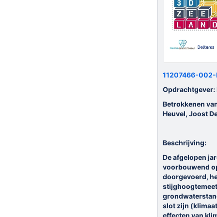
11207466-002-B
Opdrachtgever:
Betrokkenen van
Heuvel, Joost D
Beschrijving:
De afgelopen ja
voorbouwend op 
doorgevoerd, het
stijghoogtemeet
grondwaterstand
slot zijn (klim
effecten van kli