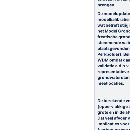
brengen.
De modelupdate 
modelkalibratie
wat betreft stij
het Model Grond
freatische gron
stemmende valid
plaatsgevonden 
Perkpolder). Be
WDM omdat daar
validatie a.d.h.v
representatieve
grondwaterstand
meetlocaties.
De berekende ve
(oppervlakkige a
grote en in de a
Dat veel afvoer 
implicaties voor
(verhoging van d