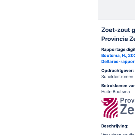
Zoet-zout 
Provincie Z
Rapportage digi
Bootsma, H., 20
Deltares-rappo
Opdrachtgever:
Scheldestromen 
Betrokkenen van
Huite Bootsma
Beschrijving:
Voor deze studi