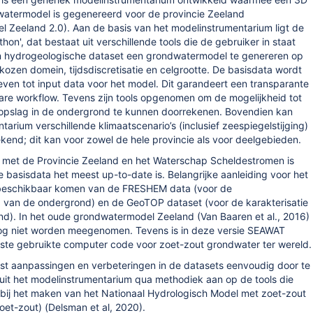
atermodel is gegenereerd voor de provincie Zeeland
 Zeeland 2.0). Aan de basis van het modelinstrumentarium ligt de
hon', dat bestaat uit verschillende tools die de gebruiker in staat
en hydrogeologische dataset een grondwatermodel te genereren op
kozen domein, tijdsdiscretisatie en celgrootte. De basisdata wordt
even tot input data voor het model. Dit garandeert een transparante
re workflow. Tevens zijn tools opgenomen om de mogelijkheid tot
opslag in de ondergrond te kunnen doorrekenen. Bovendien kan
ntarium verschillende
klimaatscenario’s (inclusief zeespiegelstijging)
end; dit kan voor zowel de hele provincie als voor deelgebieden.
 met de Provincie Zeeland en het Waterschap Scheldestromen is
 basisdata het meest up-to-date is. Belangrijke aanleiding voor het
 beschikbaar komen van de FRESHEM data (voor de
g van de ondergrond) en de GeoTOP dataset (voor de karakterisatie
d). In het oude grondwatermodel Zeeland (Van Baaren et al., 2016)
og niet worden meegenomen. Tevens is in deze versie SEAWAT
ste gebruikte computer code voor zoet-zout grondwater ter wereld.
mst
aanpassingen en verbeteringen in de datasets eenvoudig door te
uit het modelinstrumentarium qua methodiek aan op de tools die
bij het maken van het Nationaal Hydrologisch Model met zoet-zout
oet-zout) (Delsman et al, 2020).