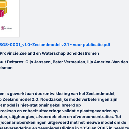
GS-0001_v1.0-Zeelandmodel v2.1 - voor publicatie.pdf
 Provincie Zeeland en Waterschap Scheldestromen
uit Deltares:
Gijs Janssen, Peter Vermeulen, Ilja America-Van den
elsman
ren is gewerkt aan doorontwikkeling van het Zeelandmodel,
Zeelandmodel 2.0. Noodzakelijke modelverbeteringen zijn
 model is niet-stationair gekalibreerd op
reeksen en er heeft uitvoeringe validatie plaategevonden op
en, stijghoogtes, afvoerdebieten en afvoerconcentraties. Tot
aat)scenarioberekeningen uitgevoerd met het nieuwe model om de
maatverandering en zeespiegelstijging in 2050 en 2085 in beeld te