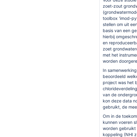
zoet-zout
grondw
(grondwatermodel
toolbox 'imod-pyt
stellen om uit e
basis van een ge
hierbij omgeschr
en reproduceerba
zoet grondwater
met het
instrume
worden doorgerek
In samenwerking
beoordeeld welke
project was het
chlorideverdelin
van de ondergron
kon deze data n
gebruikt, de mee
Om
in de toeko
kunnen voeren sl
worden gebruikt 
koppeling (NHI z