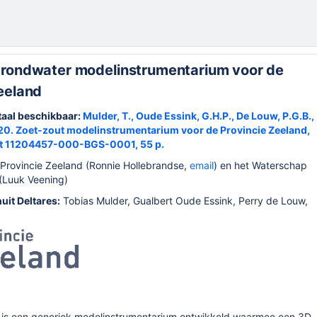
grondwater modelinstrumentarium voor de
eeland
taal beschikbaar:
Mulder, T., Oude Essink, G.H.P., De Louw, P.G.B.,
20. Zoet-zout modelinstrumentarium voor de Provincie Zeeland,
rt 11204457-000-BGS-0001, 55 p.
Provincie Zeeland (Ronnie Hollebrandse,
email
) en het Waterschap
(Luuk Veening)
uit Deltares:
Tobias Mulder, Gualbert Oude Essink, Perry de Louw,
e is een generiek modelinstrumentarium ontwikkeld waarmee een
3D