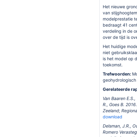
Het nieuwe grond
van stijghoogteme
modelprestatie te
bedraagt 41 cent
verdeling in de 
over de tijd is o
Het huidige mode
niet gebruiksklaa
is het model op 
toekomst.
Trefwoorden:
Mo
geohydrologisch
Gerelateerde ra
Van Baaren E.S.,
R., Goes B. 2016.
Zeeland; Regiona
download
Delsman, J.R., Ou
Romero Verastegu