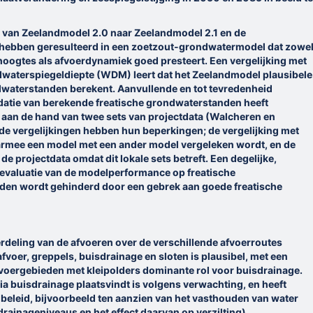
van Zeelandmodel 2.0 naar Zeelandmodel 2.1 en de
 hebben geresulteerd in een zoetzout-grondwatermodel dat zowe
ghoogtes als afvoerdynamiek goed presteert. Een vergelijking met
waterspiegeldiepte (WDM) leert dat het Zeelandmodel plausibele
dwaterstanden berekent. Aanvullende en tot tevredenheid
atie van berekende freatische grondwaterstanden heeft
aan de hand van twee sets van projectdata (Walcheren en
ide vergelijkingen hebben hun beperkingen; de vergelijking met
mee een model met een ander model vergeleken wordt, en de
. de projectdata omdat dit lokale sets betreft. Een degelijke,
 evaluatie van de modelperformance op freatische
en wordt gehinderd door een gebrek aan goede freatische
rdeling van de afvoeren over de verschillende afvoerroutes
fvoer, greppels, buisdrainage en sloten is plausibel, met een
fvoergebieden met kleipolders dominante rol voor buisdrainage.
via buisdrainage plaatsvindt is volgens verwachting, en heeft
 beleid, bijvoorbeeld ten aanzien van het vasthouden van water
rainageniveaus en het effect daarvan op verzilting).