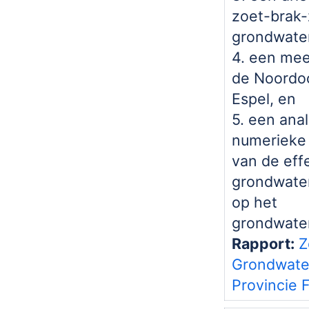
zoet-brak-
grondwater
4. een me
de Noordoo
Espel, en
5. een ana
numerieke 
van de eff
grondwate
op het
grondwate
Rapport:
Z
Grondwater
Provincie 