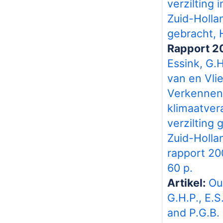
verzilting 
Zuid-Holla
gebracht, 
Rapport 2
Essink, G.H
van en Vlie
Verkennen
klimaatver
verzilting 
Zuid-Holla
rapport 2
60 p.
Artikel:
Ou
G.H.P., E.S
and P.G.B.