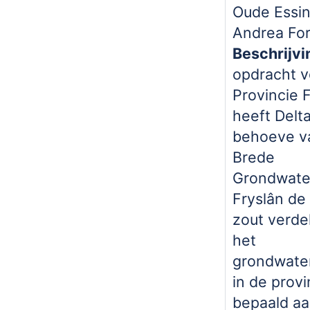
Oude Essin
Andrea For
Beschrijvi
opdracht v
Provincie 
heeft Delt
behoeve v
Brede
Grondwate
Fryslân de
zout verde
het
grondwate
in de provi
bepaald aa