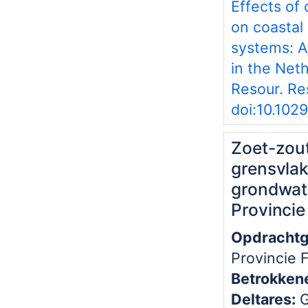
Effects of
on coastal
systems: A
in the Net
Resour. Re
doi:10.10
Zoet-zou
grensvla
grondwate
Provincie
Opdrachtg
Provincie 
Betrokken
Deltares:
G