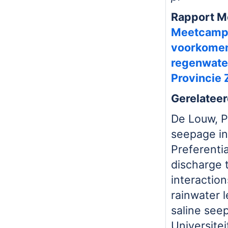
Rapport M
Meetcampa
voorkome
regenwate
Provincie 
Gerelateer
De Louw, P
seepage in 
Preferenti
discharge 
interactio
rainwater 
saline seep
Universitei