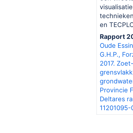
visualisatie
technieke
en TECPLO
Rapport 2
Oude Essin
G.H.P., For
2017. Zoet
grensvlakk
grondwater
Provincie F
Deltares r
11201095-