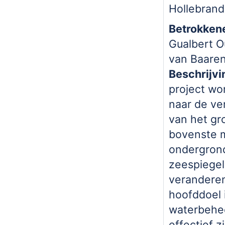
Hollebran
Betrokkene
Gualbert O
van Baaren
Beschrijvi
project wo
naar de ver
van het gr
bovenste 
ondergrond
zeespiegel
veranderen
hoofddoel i
waterbehe
effectief z