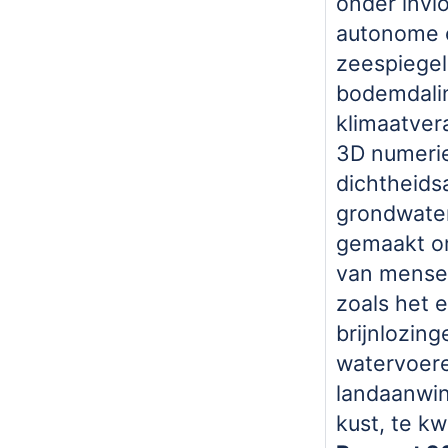
onder invl
autonome 
zeespiegels
bodemdali
klimaatver
3D numeri
dichtheids
grondwater
gemaakt o
van menseli
zoals het 
brijnlozin
watervoer
landaanwi
kust, te kw