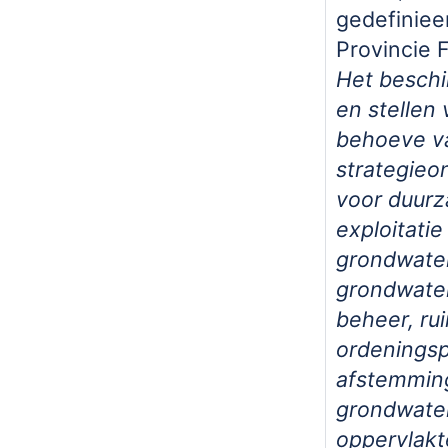
gedefiniee
Provincie F
Het besch
en stellen
behoeve v
strategieo
voor duur
exploitati
grondwater
grondwater
beheer, rui
ordenings
afstemmin
grondwate
oppervlakt