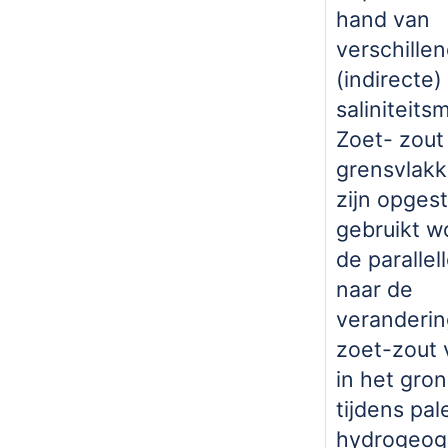
hand van
verschille
(indirecte)
saliniteits
Zoet- zout
grensvlakk
zijn opgest
gebruikt w
de parallel
naar de
veranderin
zoet-zout 
in het gro
tijdens pal
hydrogeog