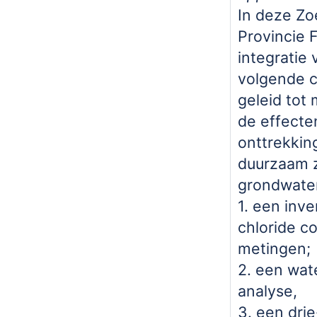
In deze Zo
Provincie 
integratie 
volgende 
geleid tot 
de effecte
onttrekkin
duurzaam 
grondwate
1. een inve
chloride c
metingen;
2. een wa
analyse,
3. een dri