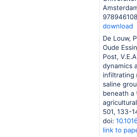
Amsterdam
978946108
download
De Louw, P
Oude Essin
Post, V.E.A
dynamics 
infiltratin
saline gro
beneath a 
agricultural
501, 133-1
doi:
10.101
link to pap