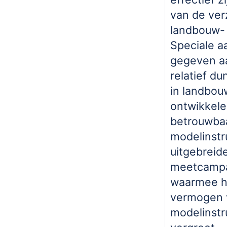
van de verz
landbouw- 
Speciale a
gegeven a
relatief d
in landbou
ontwikkele
betrouwba
modelinstr
uitgebreid
meetcampa
waarmee h
vermogen 
modelinst