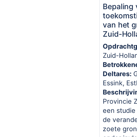
Bepaling 
toekomsti
van het g
Zuid-Hol
Opdrachtg
Zuid-Holla
Betrokken
Deltares:
G
Essink, Es
Beschrijvi
Provincie Z
een studie
de verande
zoete gro