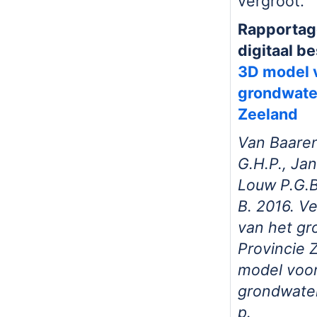
vergroot.
Rapportag
digitaal b
3D model 
grondwater
Zeeland
Van Baaren
G.H.P., Ja
Louw P.G.B
B. 2016. Ve
van het gr
Provincie 
model voor
grondwater
p.