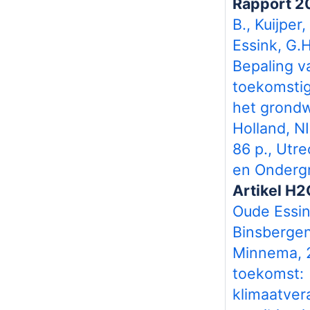
Rapport 2
B., Kuijper
Essink, G.
Bepaling v
toekomstig
het grondw
Holland, N
86 p., Utr
en Onderg
Artikel H2
Oude Essin
Binsbergen,
Minnema, 2
toekomst:
klimaatver