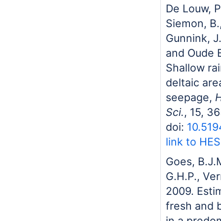
De Louw, P
Siemon, B.
Gunnink, J.
and Oude E
Shallow ra
deltaic are
seepage,
H
Sci.
, 15, 3
doi:
10.519
link to HE
Goes, B.J.
G.H.P., Ver
2009. Esti
fresh and 
in a predom