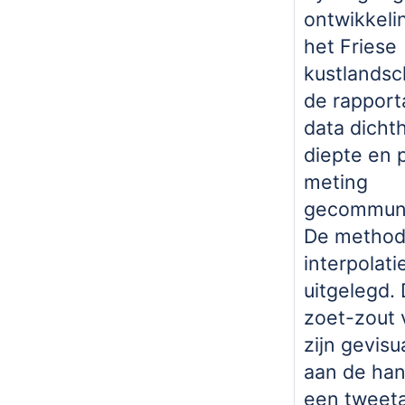
ontwikkeli
het Friese
kustlandsc
de rapport
data dicht
diepte en 
meting
gecommuni
De method
interpolatie
uitgelegd.
zoet-zout 
zijn gevisu
aan de ha
een tweeta