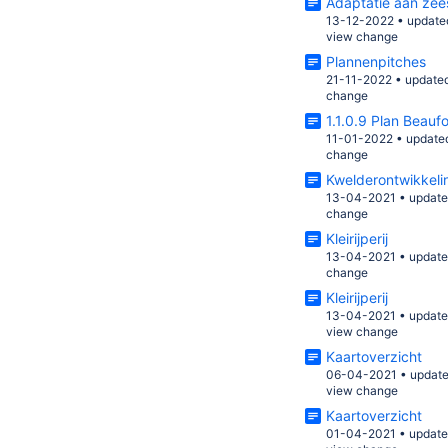
Adaptatie aan zees
13-12-2022
•
update
view change
Plannenpitches
21-11-2022
•
update
change
1.1.0.9 Plan Beaufo
11-01-2022
•
update
change
Kwelderontwikkelin
13-04-2021
•
updat
change
Kleirijperij
13-04-2021
•
updat
change
Kleirijperij
13-04-2021
•
updat
view change
Kaartoverzicht
06-04-2021
•
updat
view change
Kaartoverzicht
01-04-2021
•
updat